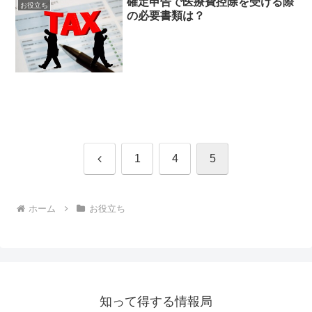
確定申告で医療費控除を受ける際
お役立ち
の必要書類は？
前
1
4
5
へ
ホーム
お役立ち
知って得する情報局