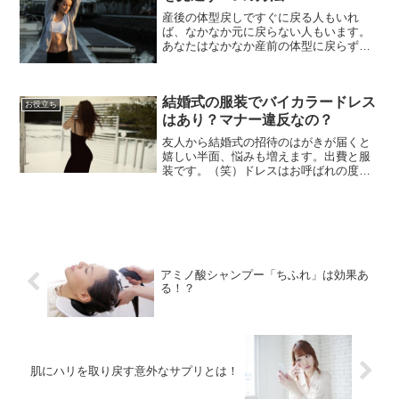
産後の体型戻しですぐに戻る人もいれ
ば、なかなか元に戻らない人もいます。
あなたはなかなか産前の体型に戻らず、
旦那さんにも白い目で見られたりしてま
せんか？^^;だったらご安心下さい。今回
は、効果的な産後の体型戻しをご説明し
結婚式の服装でバイカラードレス
ますのでしっかり戻して...
お役立ち
はあり？マナー違反なの？
友人から結婚式の招待のはがきが届くと
嬉しい半面、悩みも増えます。出費と服
装です。（笑）ドレスはお呼ばれの度に
新調はできないので、あるもので済ませ
たいものですね。手持ちのドレスの中に
バイカラードレスがある場合、結婚式に
着ていくのはナマー違反で...
アミノ酸シャンプー「ちふれ」は効果あ
る！？
肌にハリを取り戻す意外なサプリとは！