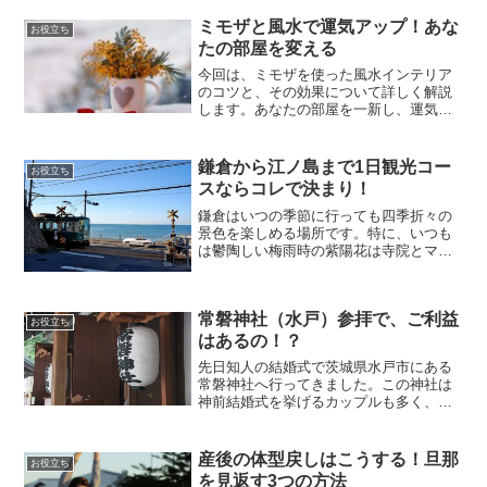
とかならないかと思っていました。そん
ミモザと風水で運気アップ！あな
な時、電子書籍を思い出し、...
お役立ち
たの部屋を変える
今回は、ミモザを使った風水インテリア
のコツと、その効果について詳しく解説
します。あなたの部屋を一新し、運気を
引き寄せる新たな空間を作りの参考にな
れば幸いです。ミモザと風水、その不思
議な関係ミモザは風水で活用できるので
鎌倉から江ノ島まで1日観光コー
お役立ち
しょうか？モミザの意味と...
スならコレで決まり！
鎌倉はいつの季節に行っても四季折々の
景色を楽しめる場所です。特に、いつも
は鬱陶しい梅雨時の紫陽花は寺院とマッ
チし思わず見入ってしまいます。また、
鎌倉から江ノ電に乗って江ノ島巡りと、
のんびり楽しめる場所でもあります。今
常磐神社（水戸）参拝で、ご利益
回は鎌倉駅から江ノ島へど...
お役立ち
はあるの！？
先日知人の結婚式で茨城県水戸市にある
常磐神社へ行ってきました。この神社は
神前結婚式を挙げるカップルも多く、有
名な神社なんです。そこで今回は、パワ
ースポットとしても有名な常磐神社を紹
介します。常磐神社は水戸黄門の水戸光
産後の体型戻しはこうする！旦那
お役立ち
圀公が祀る神社常磐神社は...
を見返す3つの方法