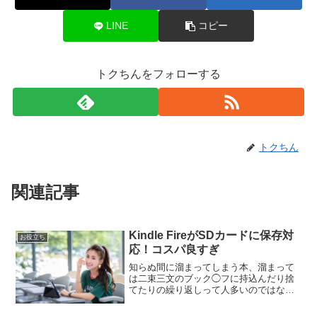
LINE
コピー
トクちんをフォローする
トクちん
関連記事
Kindle FireがSDカードに保存対
お役立ち
応！コスパ良すぎ
知らぬ間に溜まってしまう本、溜まって
は二束三文のブック◯フに持込んだり捨
てたりの繰り返しって人多いのではない
でしょうか？というより、私なんです
が。（笑）先日も捨てた本が多く、なん