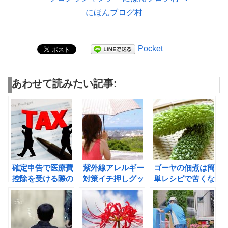
にほんブログ村
Pocket
あわせて読みたい記事:
確定申告で医療費
紫外線アレルギー
ゴーヤの佃煮は簡
控除を受ける際の
対策イチ押しグッ
単レシピで苦くな
必要書類は？
ズは！？
い！