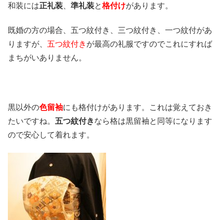
和装には
正礼装
、
準礼装
と
格付け
があります。
既婚の方の場合、五つ紋付き、三つ紋付き、一つ紋付があ
りますが、
五つ紋付き
が最高の礼服ですのでこれにすれば
まちがいありません。
黒以外の
色留袖
にも格付けがあります。これは覚えておき
たいですね。
五つ紋付き
なら格は黒留袖と同等になります
ので安心して着れます。