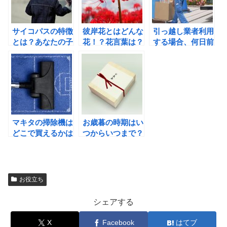
サイコパスの特徴
彼岸花とはどんな
引っ越し業者利用
とは？あなたの子
花！？花言葉は？
する場合、何日前
供は大丈夫！？
まで連絡すれば大
丈夫？
マキタの掃除機は
お歳暮の時期はい
どこで買えるかは
つからいつまで？
この方法で！全国
関東と関西の違い
対応
は？
お役立ち
シェアする
X
Facebook
はてブ