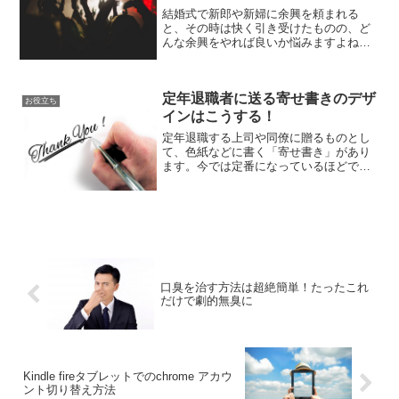
結婚式で新郎や新婦に余興を頼まれる
と、その時は快く引き受けたものの、ど
んな余興をやれば良いか悩みますよね？
今回は私が見てきた経験（ブライダル映
像制作会社にいました）を元に、会場が
盛り上がる余興を３つ取り上げてみまし
定年退職者に送る寄せ書きのデザ
た。参考になれば嬉しいです...
お役立ち
インはこうする！
定年退職する上司や同僚に贈るものとし
て、色紙などに書く「寄せ書き」があり
ます。今では定番になっているほどです
ね。この寄せ書き、デザインによっては
とてもインパクトあるものになります。
そこで今回は、定年退職する人がもらっ
て嬉しい、いつまでも思い...
口臭を治す方法は超絶簡単！たったこれ
だけで劇的無臭に
Kindle fireタブレットでのchrome アカウ
ント切り替え方法