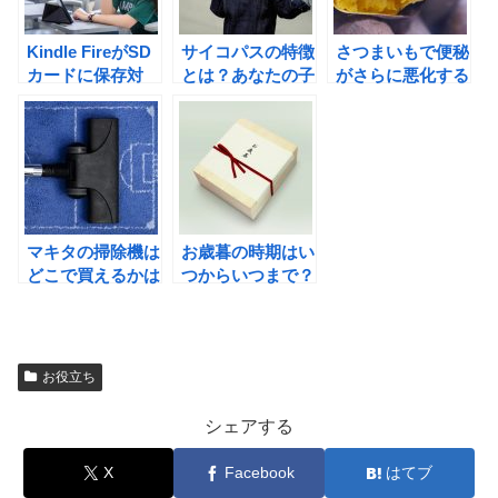
Kindle FireがSD
サイコパスの特徴
さつまいもで便秘
カードに保存対
とは？あなたの子
がさらに悪化する
応！コスパ良すぎ
供は大丈夫！？
食べ方とは！？
マキタの掃除機は
お歳暮の時期はい
どこで買えるかは
つからいつまで？
この方法で！全国
関東と関西の違い
対応
は？
お役立ち
シェアする
X
Facebook
はてブ