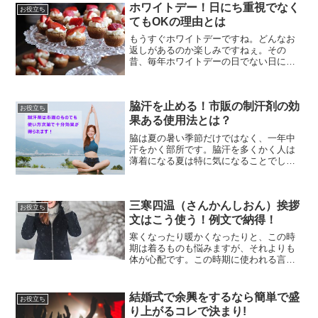
ホワイトデー！日にち重視でなく
法というものが存在するの...
お役立ち
てもOKの理由とは
もうすぐホワイトデーですね。どんなお
返しがあるのか楽しみですねぇ。その
昔、毎年ホワイトデーの日でない日にお
返しをくれた人がいました。不思議な人
だなと思っていたのですが、日にちをズ
ラすには理由が合ったんですね。今回は
脇汗を止める！市販の制汗剤の効
そんなことを書いてみようと...
お役立ち
果ある使用法とは？
脇は夏の暑い季節だけではなく、一年中
汗をかく部所です。脇汗を多くかく人は
薄着になる夏は特に気になることでしょ
う。今でこそ脇汗を止める制汗剤は色々
と販売されていますが、すぐに手に入る
市販の制汗剤はあまり効果がないという
三寒四温（さんかんしおん）挨拶
声も多く聞きます。しかし...
お役立ち
文はこう使う！例文で納得！
寒くなったり暖かくなったりと、この時
期は着るものも悩みますが、それよりも
体が心配です。この時期に使われる言葉
で「三寒四温」という季語があります。
今回はこの三寒四温を使った挨拶文を書
く際、どのように使えばいいのかをご紹
結婚式で余興をするなら簡単で盛
お役立ち
介いたします。三寒四温の...
り上がるコレで決まり!