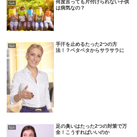
何度言っても片付けられない子供
悩み
は病気なの？
手汗を止めるたった2つの方
悩み
法！？ベタベタからサラサラに
足の臭いはたった2つの対策で万
悩み
全！こうすればいいのか