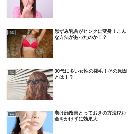
黒ずみ乳首がピンクに変身！こん
悩み
な方法があったのか！？
30代に多い女性の抜毛！その原因
悩み
とは！？
老け顔改善とっておきの方法!?お
悩み
金をかけずに効果大