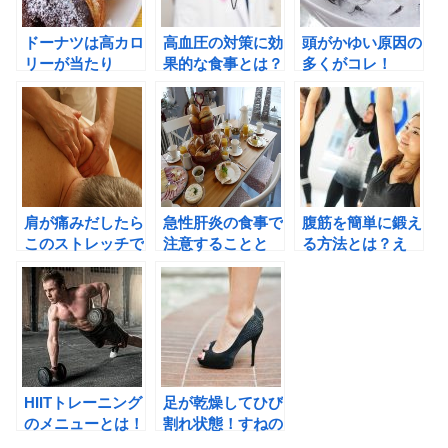
ドーナツは高カロ
高血圧の対策に効
頭がかゆい原因の
リーが当たり
果的な食事とは？
多くがコレ！
前！？セブンも同
超おすすめな一品
じ？
はこれ！
肩が痛みだしたら
急性肝炎の食事で
腹筋を簡単に鍛え
このストレッチで
注意することと
る方法とは？え
楽になる！
は！？
っ！この4つが効
果的なの？
HIITトレーニング
足が乾燥してひび
のメニューとは！
割れ状態！すねの
これなら効果的か
かゆみも伴なう改