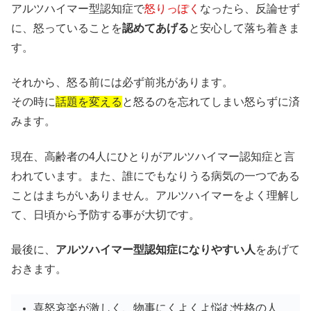
アルツハイマー型認知症で
怒りっぽく
なったら、反論せず
に、怒っていることを
認めてあげる
と安心して落ち着きま
す。
それから、怒る前には必ず前兆があります。
その時に
話題を変える
と怒るのを忘れてしまい怒らずに済
みます。
現在、高齢者の4人にひとりがアルツハイマー認知症と言
われています。また、誰にでもなりうる病気の一つである
ことはまちがいありません。アルツハイマーをよく理解し
て、日頃から予防する事が大切です。
最後に、
アルツハイマー型認知症になりやすい人
をあげて
おきます。
喜怒哀楽が激しく、物事にくよくよ悩む性格の人