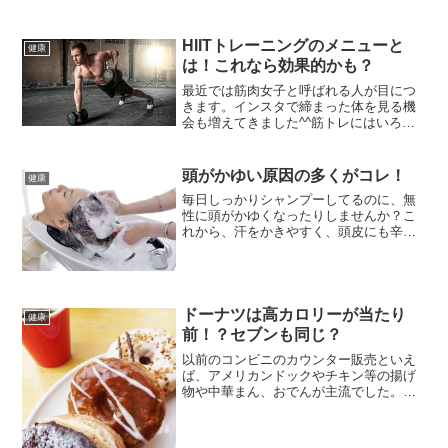
HIITトレーニングのメニューと
健康
は！これなら効果的かも？
最近では筋肉女子と呼ばれる人が目につ
きます。インスタで締まった体を見る機
会も増えてきました^^筋トレにはいろい
ろなやり方がありますが、中でもHiitトレ
ーニングが人気急上昇中です。特に体育
系の学生に人気のようですね。ただ、ト
頭がかゆい原因の多くがコレ！
健康
レーニングを理解...
毎日しっかりシャンプーしてるのに、無
性に頭がかゆくなったりしませんか？こ
れから、汗をかきやすく、頭皮にも辛い
季節になってきます。シャンプーしてれ
ば、その内、治まるだろうと高をくくっ
ていると大変なことになります。かゆみ
の症状を把握して早め早め...
ドーナツは高カロリーが当たり
健康
前！？セブンも同じ？
以前のコンビニのカウンター販売といえ
ば、アメリカンドックやチキン等の揚げ
物や中華まん、おでんが主流でした。し
かし、最近では大手コンビニは、淹れた
てのコーヒーやドーナツまで販売してい
ます。コンビニによってチキンならコ