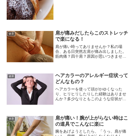
コ、メンチならこのコンビニ...
肩が痛みだしたらこのストレッチ
健康
で楽になる！
肩が痛い時ってありませんか？私の場
合、ある日突然左肩が痛み出しました。
筋肉痛？四十肩？原因が思いつきませ
ん。「とにかく痛みをやわらげたい！」
と知人に聞いて試したストレッチもさほ
ど効かなく、半分諦めていたところでし
ヘアカラーのアレルギー症状って
た。ある日、肩の痛みによく効...
健康
どんなもの？
ヘアカラーを使って頭がかゆくなった
り、ヒリヒリしたりした経験はありませ
んか？多少なりともこのような症状があ
れば、アレルギーかもしれません。いつ
もはかゆくならないのに、今回はやけに
かゆみがあるなぁと、感じてそのままに
肩が痛い！腕が上がらない時はこ
しておくと、とても危険です...
健康
の道具でこんなに楽に
腕をあげようとしたら、「うっ、肩が痛