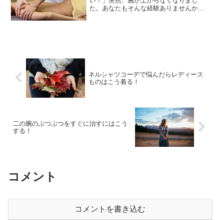
い！」突然、腕が上がらなくなりまし
た。あなたもそんな経験ありませんか？
「そのうち治るだろう」と思い、はや半
年・・・。あれこれ試しましたが、その
ときは痛みも緩和されます。しかし、ま
た痛くて上がらなくなる。半...
ネルシャツコーデで悩んだらレディース
ものはこう着る！
二の腕のぶつぶつをすぐに治すにはこう
する！
コメント
コメントを書き込む