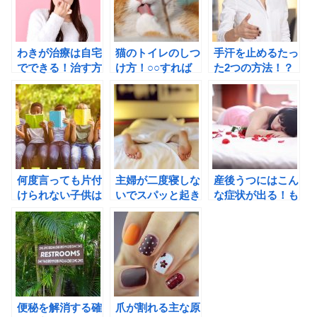
わきが治療は自宅
猫のトイレのしつ
手汗を止めるたっ
でできる！治す方
け方！○○すれば
た2つの方法！？
法はたった3つだ
いいのか！？
ベタベタからサラ
け？
サラに
何度言っても片付
主婦が二度寝しな
産後うつにはこん
けられない子供は
いでスパッと起き
な症状が出る！も
病気なの？
れる方法とは！
しやと思ったら要
チェック
便秘を解消する確
爪が割れる主な原