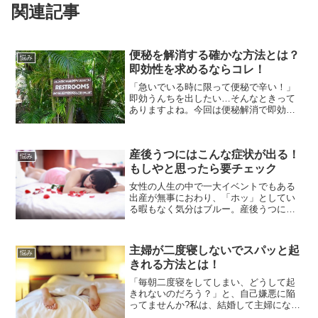
関連記事
便秘を解消する確かな方法とは？
悩み
即効性を求めるならコレ！
「急いでいる時に限って便秘で辛い！」
即効うんちを出したい…そんなときって
ありますよね。今回は便秘解消で即効性
のあるものを紹介します。ここぞという
時に参考にして下さい。ただし即効性の
あるものを知ったからもう大丈夫ではな
産後うつにはこんな症状が出る！
く、これまでの生活習慣を...
悩み
もしやと思ったら要チェック
女性の人生の中で一大イベントでもある
出産が無事におわり、「ホッ」としてい
る暇もなく気分はブルー。産後うつにな
る場合は、出産してから約2週間後から現
れ始めるのが一般的です。そのままにし
ておくと一生治らなくなってしまうケー
主婦が二度寝しないでスパッと起
悩み
スもあります。「もしや...
きれる方法とは！
「毎朝二度寝をしてしまい、どうして起
きれないのだろう？」と、自己嫌悪に陥
ってませんか?私は、結婚して主婦になっ
てから特に朝が弱くなった気がします。