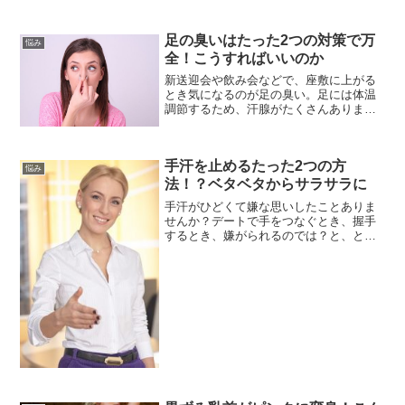
当時は専業主婦で子供もいなかったの
で、さほどハードな毎日ではありません
足の臭いはたった2つの対策で万
でした。どんなに忙しい毎...
悩み
全！こうすればいいのか
新送迎会や飲み会などで、座敷に上がる
とき気になるのが足の臭い。足には体温
調節するため、汗腺がたくさんありま
す。汗をかくとと雑菌が繁殖し臭いを発
生させます。これが臭いの原因です。で
はどうするか？対策は？色々な足の臭い
手汗を止めるたった2つの方
をおさえる商品を使ってみた...
悩み
法！？ベタベタからサラサラに
手汗がひどくて嫌な思いしたことありま
せんか？デートで手をつなぐとき、握手
するとき、嫌がられるのでは？と、とて
も神経を使います。触るものも、全て汗
で濡れていまします。手汗を止める方法
があるのをご存知ですか？今回はその方
法をご紹介します。手汗を...