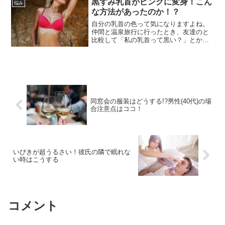
黒ずみ乳首がピンクに変身！こん
悩み
な方法があったのか！？
自分の乳首の色って気になりますよね。
仲間と温泉旅行に行ったとき、友達のと
比較して「私の乳首って黒い？」とか密
かに思った事ありませんか？ピンク色に
するにはどうすればいいのか場所が場所
だけに相談する人もいないまま悶々と過
ごしている人が多くいます...
同窓会の服装はどうする!?男性(40代)の場
合注意点はココ！
いびきが超うるさい！彼氏の隣で眠れな
い時はこうする
コメント