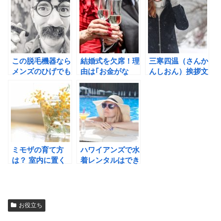
コ！
この脱毛機器なら
結婚式を欠席！理
三寒四温（さんか
メンズのひげでも
由は｢お金がな
んしおん）挨拶文
簡単脱毛
い｣そんな時どう
はこう使う！例文
する？
で納得！
ミモザの育て方
ハワイアンズで水
は？ 室内に置く
着レンタルはでき
ための注意点と完
る?サイズ、料金
全ガイド！
は?
お役立ち