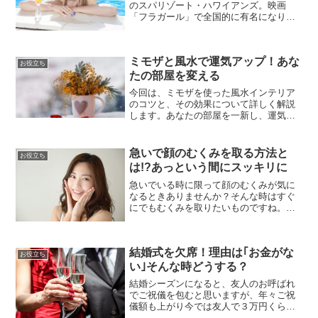
のスパリゾート・ハワイアンズ。映画
「フラガール」で全国的に有名になりま
したよね。天候に左右されず、軽装で行
ける温泉施設ですので若い人から子供、
お年寄りにも人気です。たとえ水着を持
ミモザと風水で運気アップ！あな
参しなくとも大丈夫！レンタ...
お役立ち
たの部屋を変える
今回は、ミモザを使った風水インテリア
のコツと、その効果について詳しく解説
します。あなたの部屋を一新し、運気を
引き寄せる新たな空間を作りの参考にな
れば幸いです。ミモザと風水、その不思
議な関係ミモザは風水で活用できるので
急いで顔のむくみを取る方法と
お役立ち
しょうか？モミザの意味と...
は!?あっという間にスッキリに
急いでいる時に限って顔のむくみが気に
なるときありませんか？そんな時はすぐ
にでもむくみを取りたいものですね。マ
ッサージで血行を良くしむくみを取るの
はわかるのですが、なんせ今は時間がな
い！そんなすぐにでもむくみ取りたい時
結婚式を欠席！理由は｢お金がな
に試して下さい。冷やして...
お役立ち
い｣そんな時どうする？
結婚シーズンになると、友人のお呼ばれ
でご祝儀を包むと思いますが、年々ご祝
儀額も上がり今では友人で３万円くらい
が相場のようです。これが１ヶ月に何度