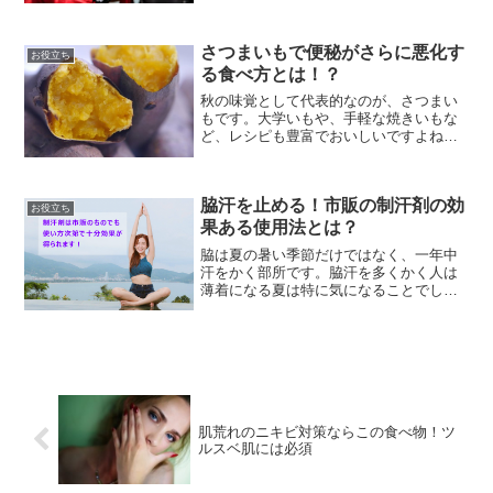
もあると、本当にきついですよね。親友
の晴れ姿、一緒に祝ってあげたいのです
さつまいもで便秘がさらに悪化す
が、「お金がない」との理...
お役立ち
る食べ方とは！？
秋の味覚として代表的なのが、さつまい
もです。大学いもや、手軽な焼きいもな
ど、レシピも豊富でおいしいですよね。
さつまいもが人気なのはおいしいだけで
はありません。便秘解消に食べる人も多
くいます。しかし、解消が目的のはず
脇汗を止める！市販の制汗剤の効
が・・・食べ方次第で便秘を...
お役立ち
果ある使用法とは？
脇は夏の暑い季節だけではなく、一年中
汗をかく部所です。脇汗を多くかく人は
薄着になる夏は特に気になることでしょ
う。今でこそ脇汗を止める制汗剤は色々
と販売されていますが、すぐに手に入る
市販の制汗剤はあまり効果がないという
声も多く聞きます。しかし...
肌荒れのニキビ対策ならこの食べ物！ツ
ルスベ肌には必須